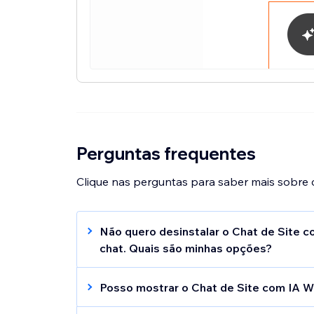
Perguntas frequentes
Clique nas perguntas para saber mais sobre c
Não quero desinstalar o Chat de Site co
chat. Quais são minhas opções?
Se você não tiver certeza de que deseja d
outras soluções que você pode tentar:
Posso mostrar o Chat de Site com IA W
Oculte o widget do chat do seu site:
Não, você não pode excluir ou ocultar o 