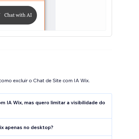
omo excluir o Chat de Site com IA Wix.
m IA Wix, mas quero limitar a visibilidade do
esinstalar o Chat de Site com IA Wix, existem
ix apenas no desktop?
desative temporariamente o chat de IA ao
widget do chat apenas do seu site mobile.