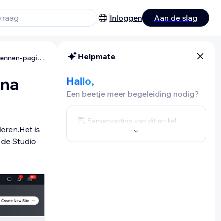
Inloggen
Aan de slag
Helpmate
Wix Studio: Over de Verkennen-pagina
ina
Hallo,
Een beetje meer begeleiding nodig?
Samenvatting van dit artikel
eren.Het is
 de Studio