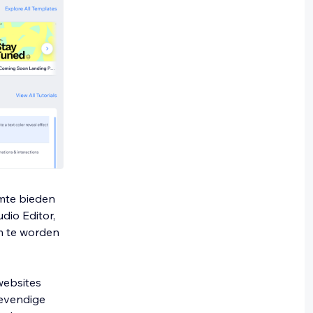
mte bieden
dio Editor,
m te worden
websites
 levendige