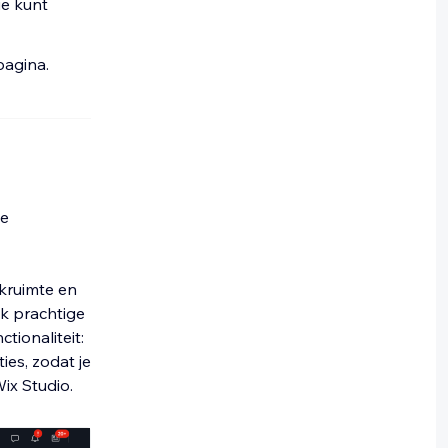
ie kunt
pagina.
de
rkruimte en
ak prachtige
tionaliteit:
ies, zodat je
ix Studio.