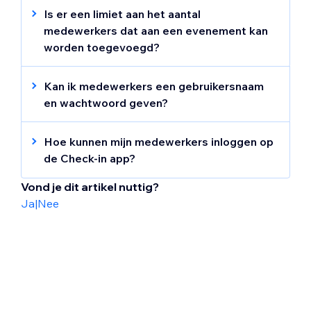
gasten inchecken op evenementen. Ze
Is er een limiet aan het aantal
Tik op
Toegang geven
.
hebben ook toegang tot
medewerkers dat aan een evenement kan
Tik op
Herstellen
om te bevestigen.
evenementgegevens en gastinformatie.
worden toegevoegd?
Ja. Je kunt maximaal 100 medewerkers
toevoegen aan elk evenement.
Kan ik medewerkers een gebruikersnaam
en wachtwoord geven?
Nee. Medewerkers hebben geen eigen
gebruikersnaam en wachtwoord.
Hoe kunnen mijn medewerkers inloggen op
de Check-in app?
Medewerkers hebben toegang tot de app
Vond je dit artikel nuttig?
via een evenementspecifieke
Ja
|
Nee
uitnodigingslink of QR-code die je met hen
deelt.