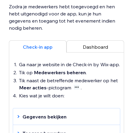
Zodra je medewerkers hebt toegevoegd en hen
hebt uitgenodigd voor de app, kun je hun
gegevens en toegang tot het evenement indien
nodig beheren.
Check-in app
Dashboard
Ga naar je website in de Check-in by Wix-app.
Tik op
Medewerkers beheren
.
Tik naast de betreffende medewerker op het
Meer acties
-pictogram
.
Kies wat je wilt doen:
Gegevens bekijken
Tik op
Gegevens bekijken
om de
gegevens van je medewerker te zien,