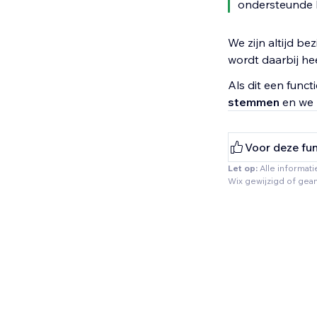
ondersteunde 
We zijn altijd b
wordt daarbij he
Als dit een funct
stemmen
en we z
Voor deze fu
Let op:
Alle informati
Wix gewijzigd of gea