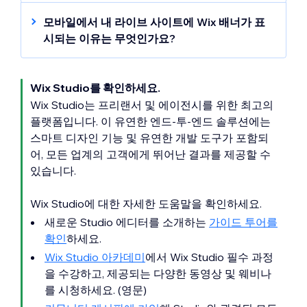
모바일 최적화 사이트를 확인하려면, 모바일 기
아웃 또한 자동으로 조정됩니다.
기의 브라우저에
사이트 URL
을 입력하세요.
모바일에서 내 라이브 사이트에 Wix 배너가 표
시되는 이유는 무엇인가요?
Wix 에디터로 무료 사이트 구축 시에는 데스크
톱 및 모바일 모두에서 라이브 사이트 상단에 배
Wix Studio를 확인하세요.
너가 표시됩니다. 해당 배너를 제거하려면
사이
트를 업그레이드
해야 합니다.
Wix Studio는 프리랜서 및 에이전시를 위한 최고의
플랫폼입니다. 이 유연한 엔드-투-엔드 솔루션에는
프리미엄 플랜으로 업그레이드하기 전 모바일
스마트 디자인 기능 및 유연한 개발 도구가 포함되
사이트를 게시한 경우, 배너가 계속 표시됩니
어, 모든 업계의 고객에게 뛰어난 결과를 제공할 수
다. 모바일 에디터에서 사이트를 열고
게시하기
있습니다.
를 클릭해 제거할 수 있습니다.
Wix Studio에 대한 자세한 도움말을 확인하세요.
새로운 Studio 에디터를 소개하는
가이드 투어를
확인
하세요.
도움말:
사이트 업그레이드 또는 도메인 연결 시
Wix Studio 아카데미
에서 Wix Studio 필수 과정
에는 모바일 사이트 상단에서 방문자가
Wix 회
을 수강하고, 제공되는 다양한 동영상 및 웨비나
원 앱을 다운로드하도록 초대하는 배너
를 활성
를 시청하세요. (영문)
화할 수 있습니다.