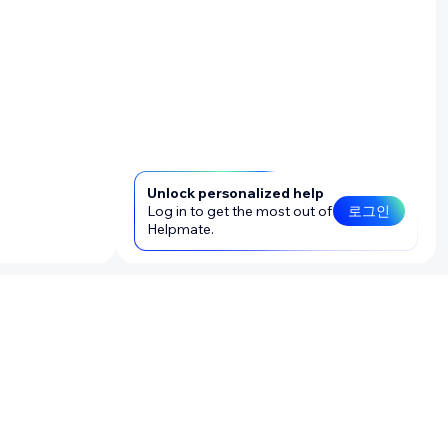
Unlock personalized help
Log in to get the most out of
로그인
Helpmate.