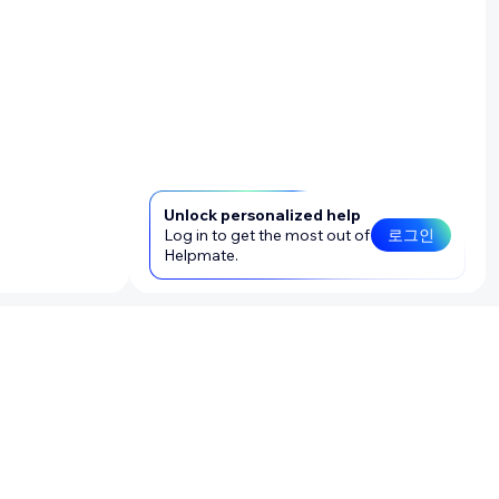
Unlock personalized help
Log in to get the most out of
로그인
Helpmate.