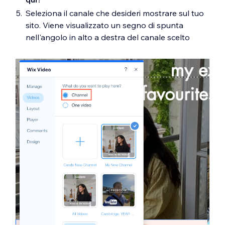
Seleziona il canale che desideri mostrare sul tuo
sito. Viene visualizzato un segno di spunta
nell'angolo in alto a destra del canale scelto