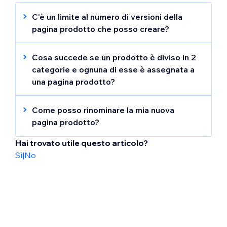
C'è un limite al numero di versioni della
pagina prodotto che posso creare?
Il pacchetto Premium del tuo sito determina
quante versioni aggiuntive della pagina
Cosa succede se un prodotto è diviso in 2
prodotto puoi creare.
categorie e ognuna di esse è assegnata a
una pagina prodotto?
Se lo stesso prodotto è incluso in 2 delle tue
categorie e hai assegnato una categoria, ad
Come posso rinominare la mia nuova
esempio, alla pagina prodotto originale e
pagina prodotto?
l'altra categoria a una nuova versione della
pagina prodotto, il prodotto viene
Clicca su
Pagine
sul lato sinistro
Hai trovato utile questo articolo?
visualizzato nella versione originale.
dell'Editor
Sì
|
No
Clicca sull'icona
Altre azioni
accanto
a una pagina prodotto che hai creato
Clicca su
Rinomina
Inserisci un nuovo nome