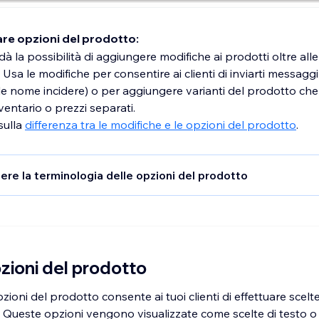
are opzioni del prodotto:
dà la possibilità di aggiungere modifiche ai prodotti oltre all
 Usa le modifiche per consentire ai clienti di inviarti messaggi
e nome incidere) o per aggiungere varianti del prodotto ch
ventario o prezzi separati.
sulla
differenza tra le modifiche e le opzioni del prodotto
.
e la terminologia delle opzioni del prodotto
icare la gestione delle opzioni dei prodotti, assicurati di aver
termini utilizzati.
 del prodotto:
si riferisce al
tipo
di opzione, ad esempio "Colo
zioni del prodotto
dell'opzione del prodotto:
questo termine si riferisce alle sce
ili per un'opzione del prodotto. Per l'opzione "Colore", le sce
zioni del prodotto consente ai tuoi clienti di effettuare scelt
bili potrebbero essere "Blu" o "Verde"
 Queste opzioni vengono visualizzate come scelte di testo o d
:
questo termine si riferisce all'articolo specifico che stai ve