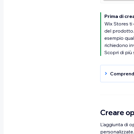
Prima di cre
Wix Stores ti 
del prodotto.
esempio qual
richiedono in
Scopri di più 
Comprender
Per semplif
compreso i 
Opzioni
"Taglia"
Creare op
Scelte 
disponib
L'aggiunta di op
disponi
personalizzate.
Varianti