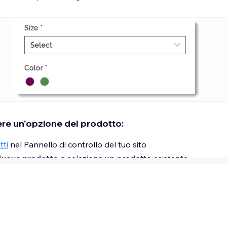
 se il tuo prodotto ha 2 opzioni del prodotto (taglia e colore
 di esse ha 2 scelte (small o large, blu o verde), il tuo prodo
 - blu
 - verde
 - blu
e - verde
re un'opzione del prodotto:
tti
nel Pannello di controllo del tuo sito
Nuovo prodotto
o seleziona un prodotto esistente
 il basso fino alla sezione
Opzioni prodotto
Aggiungi opzione
o di opzione che vuoi creare: