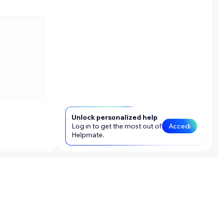
) e
tto ha 4
Unlock personalized help
Log in to get the most out of
Accedi
Helpmate.