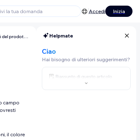
Accedi
Inizia
Helpmate
Wix Stores: aggiungere opzioni del prodotto
Ciao
Hai bisogno di ulteriori suggerimenti?
Riassunto di questo articolo
imo campo
dovresti
i, il colore