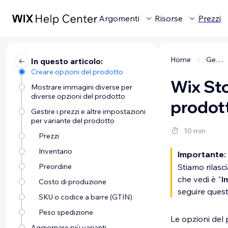
Argomenti
Risorse
Prezzi
Home
Gestire la tua attività
In questo articolo:
Creare opzioni del prodotto
Wix Sto
Mostrare immagini diverse per
diverse opzioni del prodotto
prodot
Gestire i prezzi e altre impostazioni
per variante del prodotto
10 min
Prezzi
Inventario
Importante:
Preordine
Stiamo rilasc
che vedi è "
I
Costo di produzione
seguire quest
SKU o codice a barre (GTIN)
Peso spedizione
Le opzioni del p
Aggiornare più varianti