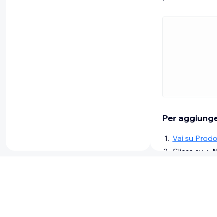
esempio,
ciascuna
varianti:
Small
Small
Large
Larg
Per aggiunge
Vai su Prodo
Clicca su
+ 
Scorri verso
Clicca su
+ 
Scegli il tip