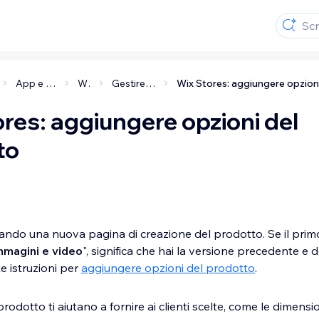
App e soluzioni per i business
Wix Stores
Gestire i prodotti e le categorie
res: aggiungere opzioni del
to
iando una nuova pagina di creazione del prodotto. Se il pr
mmagini e video
", significa che hai la versione precedente e 
e istruzioni per
aggiungere opzioni del prodotto
.
rodotto ti aiutano a fornire ai clienti scelte, come le dimension