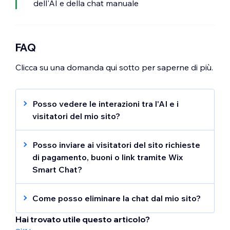
dell'AI e della chat manuale
FAQ
Clicca su una domanda qui sotto per saperne di più.
Posso vedere le interazioni tra l'AI e i
visitatori del mio sito?
Sì, puoi monitorare le interazioni rivedendo
le conversazioni
nella tua Casella di posta
.
Posso inviare ai visitatori del sito richieste
Ciò ti consente di comprendere le domande
di pagamento, buoni o link tramite Wix
più comuni e migliorare le risposte dell'AI.
Smart Chat?
Sì, puoi inviare manualmente ai visitatori
richieste di pagamento, buoni, link e altro
Come posso eliminare la chat dal mio sito?
ancora dalla tua
Casella di posta
nel
Per rimuovere la Smart Chat dal tuo sito,
Pannello di controllo del tuo sito. Per inviare
Hai trovato utile questo articolo?
tutto ciò che devi fare è eliminare il widget