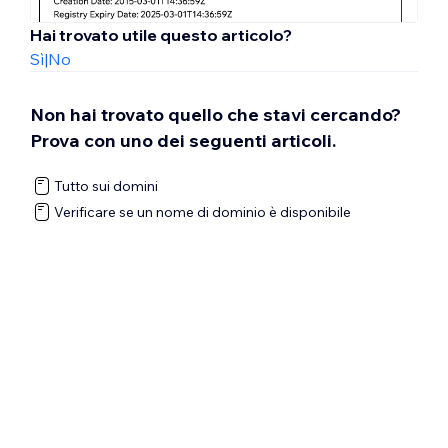
Hai trovato utile questo articolo?
Sì
|
No
Non hai trovato quello che stavi cercando?
Prova con uno dei seguenti articoli.
Tutto sui domini
Verificare se un nome di dominio è disponibile