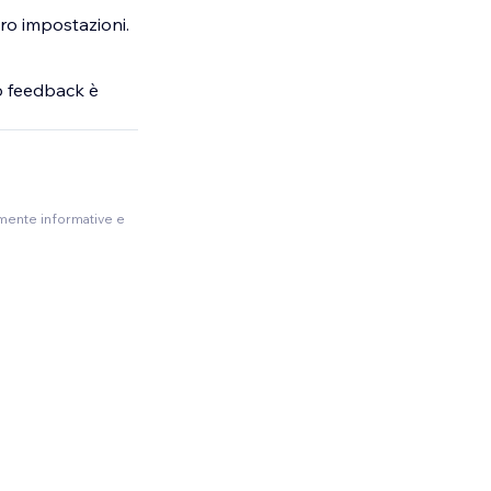
oro impostazioni.
uo feedback è
amente informative e