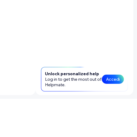
Unlock personalized help
Log in to get the most out of
Accedi
Helpmate.