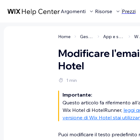
Argomenti
Risorse
Prezzi
Home
Gestire la tua attività
App e soluzioni per i business
Wix
Modificare l'emai
Hotel
1 min
Importante:
Questo articolo fa riferimento all'
Wix Hotel di HotelRunner,
leggi q
versione di Wix Hotel stai utilizz
Puoi modificare il testo predefinito