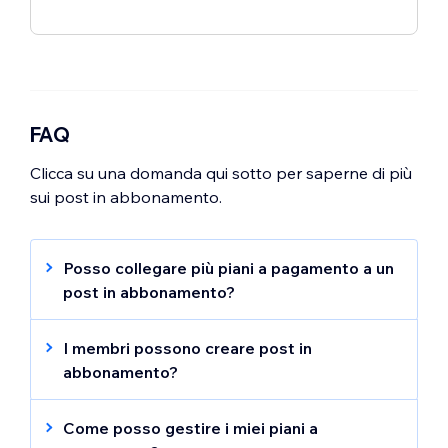
FAQ
Clicca su una domanda qui sotto per saperne di più
sui post in abbonamento.
Posso collegare più piani a pagamento a un
post in abbonamento?
Sì. Puoi collegare tutti i piani a pagamento
che vuoi a un post.
I membri possono creare post in
abbonamento?
No. Solo gli amministratori del gruppo
possono creare post in abbonamento.
Come posso gestire i miei piani a