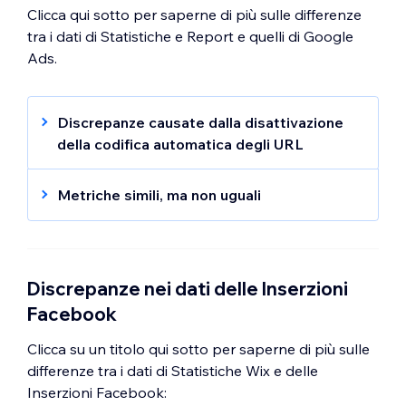
Clicca qui sotto per saperne di più sulle differenze
tra i dati di Statistiche e Report e quelli di Google
Ads.
Discrepanze causate dalla disattivazione
della codifica automatica degli URL
Se ci sono discrepanze tra i dati di Statistiche
e Report e i dati di Google Ads, controlla se
Metriche simili, ma non uguali
la codifica automatica degli URL è abilitata.
In
Statistiche e Report
, una sessione del
Se la codifica automatica è disabilitata, la
sito è costituita da tutte le azioni eseguite da
maggior parte del tuo traffico verrà taggato
un visitatore e termina dopo 30 minuti di
come organico.
inattività.
Discrepanze nei dati delle Inserzioni
Facebook
Taggare gli URL di Google Ads
Se confronti i
clic su Google Ads
con le
sessioni del sito di Statistiche e Report
, è
Clicca su un titolo qui sotto per saperne di più sulle
possibile una differenza nei tuoi dati. Questo
differenze tra i dati di Statistiche Wix e delle
perché lo stesso visitatore può cliccare sul
Inserzioni Facebook: