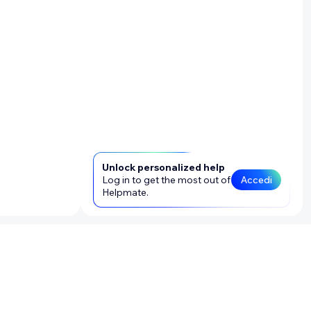
Unlock personalized help
Log in to get the most out of
Accedi
Helpmate.