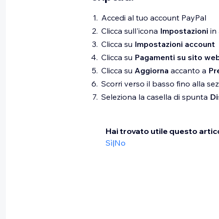
Accedi al tuo account PayPal
Clicca sull'icona
Impostazioni
in 
Clicca su
Impostazioni account
Clicca su
Pagamenti su sito we
Clicca su
Aggiorna
accanto a
Pr
Scorri verso il basso fino alla s
Seleziona la casella di spunta
Di
Hai trovato utile questo artic
Sì
|
No