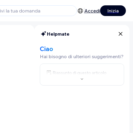
Accedi
Inizia
Helpmate
Ciao
Hai bisogno di ulteriori suggerimenti?
Riassunto di questo articolo