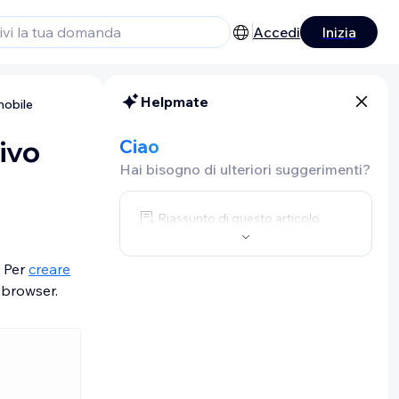
Accedi
Inizia
Helpmate
mobile
ivo
Ciao
Hai bisogno di ulteriori suggerimenti?
Riassunto di questo articolo
. Per
creare
 browser.