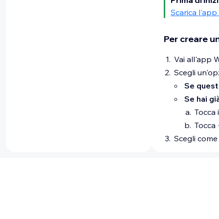
Prima di iniz
Scarica l'app
Per creare un
Vai all'app 
Scegli un'op
Se questo
Se hai gi
Tocca 
Tocca
Scegli come v
Chatta con
Dai informa
ottieni str
Configura 
Configura i
Usa le o