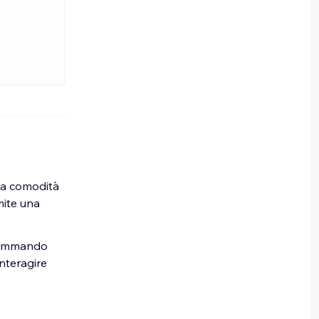
 la comodità
mite una
grammando
nteragire