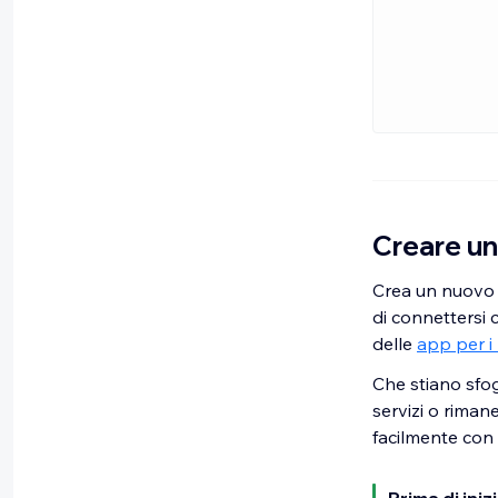
Creare un
Crea un nuovo si
di connettersi 
delle
app per i
Che stiano sfog
servizi o riman
facilmente con l