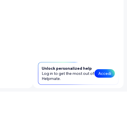
Unlock personalized help
Log in to get the most out of
Accedi
Helpmate.
reare e
e che vuoi