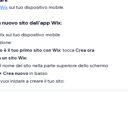
iare:
 Wix
sul tuo dispositivo mobile.
 nuovo sito dall'app Wix:
Wix sul tuo dispositivo mobile
zione:
 è il tuo primo sito con Wix:
tocca
Crea ora
à un sito Wix:
il nome del sito nella parte superiore dello schermo
+ Crea nuovo
in basso
uoi iniziare a creare il tuo sito:
 l'assistente AI
zioni all'
assistente AI
(articolo in inglese) sul sito che vuoi c
umenti, immagini e testo personalizzati.
manualmente, senza l'assistente AI
l tuo sito senza l'assistente AI.
pzioni per dire all'assistente ciò che desideri, come le pagin