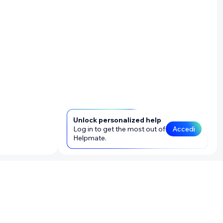
Unlock personalized help
Log in to get the most out of
Accedi
Helpmate.