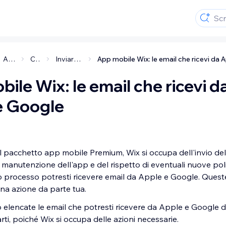
App mobile per i tuoi clienti
Creare la tua app mobile
Inviare la tua app mobile per l'approvazione
ile Wix: le email che ricevi d
e Google
 pacchetto app mobile Premium, Wix si occupa dell'invio del
la manutenzione dell'app e del rispetto di eventuali nuove poli
 processo potresti ricevere email da Apple e Google. Quest
na azione da parte tua.
 elencate le email che potresti ricevere da Apple e Google d
ti, poiché Wix si occupa delle azioni necessarie.