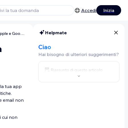
Accedi
Inizia
Helpmate
App mobile Wix: le email che ricevi da Apple e Google
a
Ciao
Hai bisogno di ulteriori suggerimenti?
Riassunto di questo articolo
la tua app
tiche.
e email non
i cui non