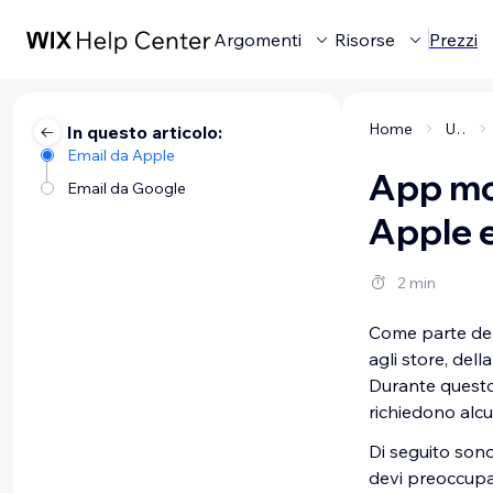
Argomenti
Risorse
Prezzi
Home
Usare le app mobile Wix
In questo articolo:
Email da Apple
App mob
Email da Google
Apple 
2 min
Come parte del
agli store, del
Durante questo
richiedono alcu
Di seguito sono
devi preoccupar