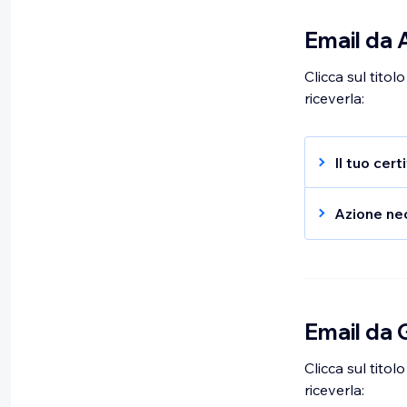
Email da 
Clicca sul titol
riceverla:
Il tuo cer
Come parte
"certifica
Azione nec
nuovi certi
Come parte
vecchio cer
"certificat
stato revo
scadono do
uno nuovo 
Titolo emai
ignorare q
Email da 
Il tuo cert
Titolo emai
Clicca sul titol
Testo dell
Azione nece
riceverla: