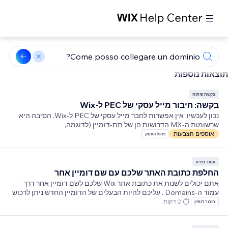
תוצאות נוספות
בקשת פיתוח
בקשה: חיבור מייל עסקי של PEC ל-Wix
נכון לעכשיו, אין אפשרות לחבר מייל עסקי של PEC ל-Wix. הסיבה היא
שרשומות ה-MX הדרושות הן של תת-דומיין (לדוגמה,
mx.yourdomain.pec.it ). זה פורמט ש-Wix לא תומכת בו.נכון לעכשיו,
אוספים הצבעות
ניהול העסק
הדרך היחידה לעקוף את הבעיה בשימוש במייל עסקי של PEC שמשויך
לדומיין שלכם היא זו הבאה: מחקו את הדומיין שמחובר לאתר (אם כבר
חיברתם אותו דרך שרתי שמות). הוסיפו את אותו הדומיין,
עמוד מידע
החלפת כתובת האתר שלכם עם שם דומיין אחר
אתם יכולים לשנות את כתובת אתר Wix שלכם לשם דומיין אחר דרך
עמוד ה-Domains . עליכם להיות הבעלים של הדומיין החדש.ניתן לרכוש
דומיין מ-Wix. השלב הראשון הוא לחפש ב-Wix את הדומיין האידאלי
2 דקות
חיבור דומיין
עבורכם .חשוב:אתם צריכים לרכוש תוכנית לשדרוג האתר שלכם, כדי
שתוכלו לשייך דומיין לאתר.שלב 1 | הוספת הדומיין לחשבון Wix שלכםכדי