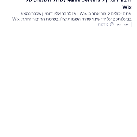
Wix
אתם יכולים ליצור אתר ב-Wix, ואז לחבר אליו דומיין שכבר נמצא
בבעלותכם על ידי שינוי שרתי השמות שלו. בשיטת החיבור הזאת, Wix
מארחת את ה-DNS שלכם בזמן שהדומיין נשאר רשום אצל הספק הנוכחי
5 דקות
חיבור דומיין
שלו.צריכים דומיין?אם אין לכם עדיין דומיין, אתם יכולים לקנות שם
דומיין מ-Wix.ברוב המקרים אנחנו ממליצים להתחבר דרך שרתי שמות.
עם זאת, שיטת Pointing עשויה להיות טובה יותר