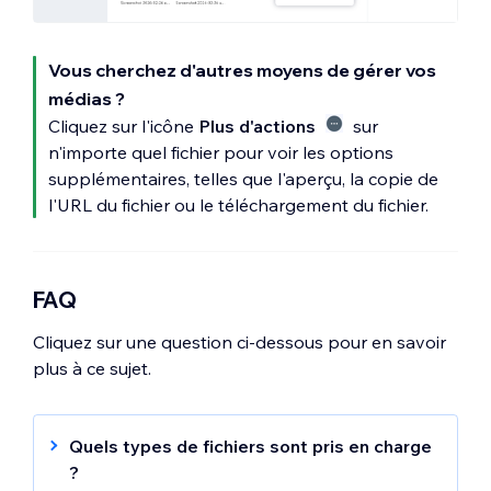
Plus d'actions
pour ajouter le dossier
Cliquez sur
Modifier les libellés
.
à vos Favoris, le renommer, le copier et
Pour restaurer des fichiers médias depuis
Cliquez sur le champ Balise et
plus encore.
la corbeille :
Vous cherchez d'autres moyens de gérer vos
commencez à saisir votre libellé.
médias ?
Appuyez sur la touche Entrée de votre
Cliquez sur l'onglet
Corbeille
.
Cliquez sur l'icône
Plus d'actions
sur
clavier pour l'ajouter.
Sélectionnez le fichier que vous souhaitez
n'importe quel fichier pour voir les options
Cliquez sur
Terminé
.
restaurer en cliquant sur la case à cocher
supplémentaires, telles que l'aperçu, la copie de
à gauche.
l'URL du fichier ou le téléchargement du fichier.
Cliquez sur
Restaurer
.
Pour supprimer définitivement des fichiers
FAQ
médias :
Cliquez sur une question ci-dessous pour en savoir
Cliquez sur l'onglet
Corbeille
.
plus à ce sujet.
Sélectionnez le fichier que vous souhaitez
supprimer en cliquant sur la case à cocher
à gauche.
Quels types de fichiers sont pris en charge
?
Cliquez sur
Supprimer définitivement
.