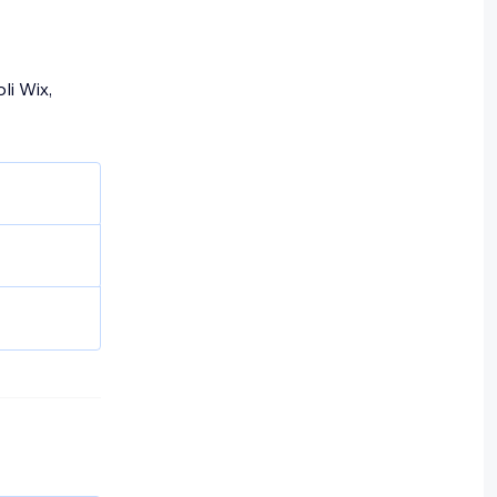
privé
et
site.
li Wix,
ramme est
ètre sur
glet
e.
res de
r avec
vous