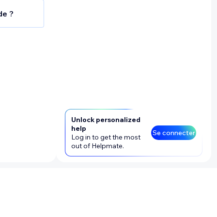
de ?
te en
ssous)
Unlock personalized
help
Se connecter
Log in to get the most
out of Helpmate.
il mobile
re :