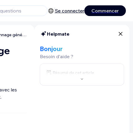
Se connecter
Commencer
Helpmate
Wix Programmes en ligne : Dépannage général
ge
Bonjour
Besoin d'aide ?
Résumé de cet article
avec les
.