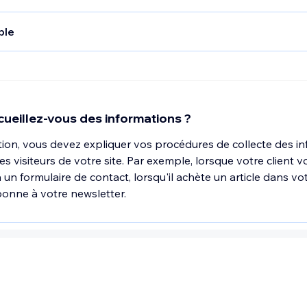
ple
ons, collectons et stockons toutes les informations que vous
site internet ou que vous nous fournissez de toute autre maniè
 collectons l'adresse de protocole Internet (IP) utilisée pour
ateur à Internet. connexion ; adresse e-mail ; mot de passe ;
s sur l'ordinateur et la connexion, et historique des achats. 
eillez-vous des informations ?
liser des outils logiciels pour mesurer et collecter des infor
tion, vous devez expliquer vos procédures de collecte des i
ssions, y compris les temps de réponse des pages, la durée de
s visiteurs de votre site. Par exemple, lorsque votre client 
es pages, les informations sur l’interaction des pages et les
un formulaire de contact, lorsqu'il achète un article dans vo
pour naviguer en dehors de la page. Nous collectons égaleme
abonne à votre newsletter.
ns personnelles identifiables (y compris nom, e-mail, mot de 
ions) ; informations de paiement (y compris informations d
 commentaires, avis, avis d'articles, recommandations et prof
ple
us effectuez une transaction sur notre site Web, dans le cad
 nous collectons les informations personnelles que vous nou
 votre nom, votre adresse et votre adresse e-mail. Vos inform