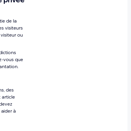
ie de la
s visiteurs
visiteur ou
dictions
ez-vous que
antation.
ns, des
article
 devez
aider à