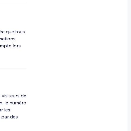
ivée que tous
rmations
ompte lors
 visiteurs de
ion, le numéro
r les
t par des