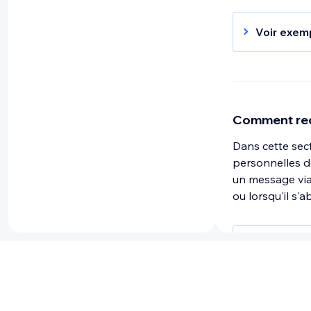
Voir exem
Nous recev
sur notre 
outre, nous
votre ordin
information
Comment recu
pouvons uti
Dans cette sec
sur les se
personnelles de
de certain
un message via 
utilisées 
ou lorsqu'il s'
informatio
communicat
bancaire),
Voir exem
personnel.
Lorsque vo
processus,
telles que