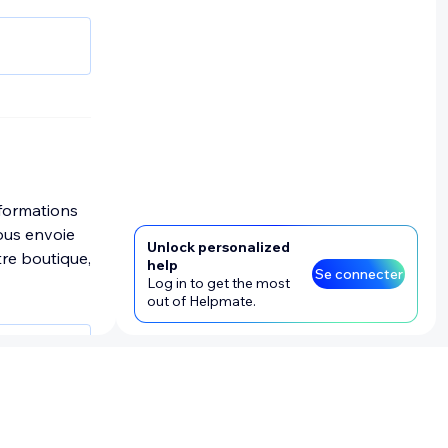
 saisissez
re. En
 connecter
Nous
mations
nformations
s visites
vous envoie
 méthodes
Unlock personalized
tre boutique,
nt des
help
Se connecter
Log in to get the most
passe,
out of Helpmate.
e carte
il
re du
s donnez,
ations