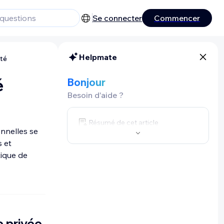
Se connecter
Commencer
Helpmate
ité
é
Bonjour
Besoin d'aide ?
Résumé de cet article
nnelles se
s et
tique de
e privée