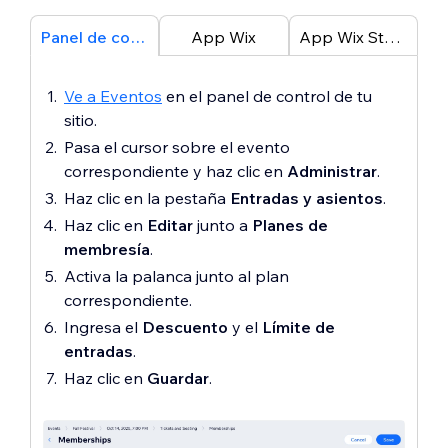
Cobrar una tarifa de configuración
:
Panel de control
App Wix
App Wix Studio
Ingresa el
monto
.
Ingresa el
Nombre de la tarifa
Ve a Eventos
en el panel de control de tu
de configuración
.
sitio.
(Opcional) Activa la palanca
Pasa el cursor sobre el evento
Habilitar una prueba gratuita
y
correspondiente y haz clic en
Administrar
.
luego haz clic en el menú
Haz clic en la pestaña
Entradas y asientos
.
desplegable
Duración de la prueba
gratuita
para
establecer la
Haz clic en
Editar
junto a
Planes de
duración de la prueba
.
membresía
.
Activa la palanca junto al plan
correspondiente.
Ingresa el
Descuento
y el
Límite de
entradas
.
Haz clic en
Guardar
.