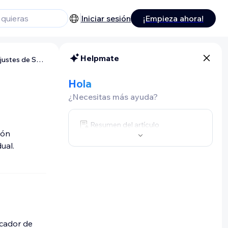
Iniciar sesión
¡Empieza ahora!
Helpmate
Usar variables en los ajustes de SEO
Hola
¿Necesitas más ayuda?
Resumen del artículo
ión
dual.
rcador de