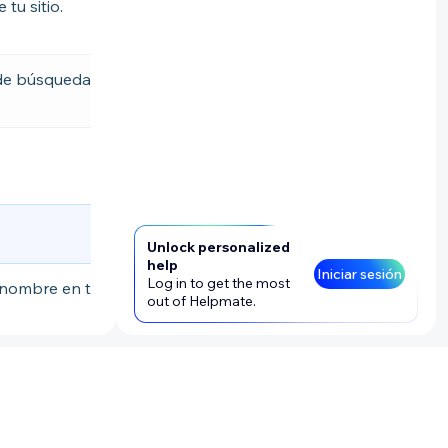
tu sitio.
 de búsqueda.
Unlock personalized
help
Iniciar sesión
Log in to get the most
l nombre en tu
out of Helpmate.
 incluidas
n tu sitio