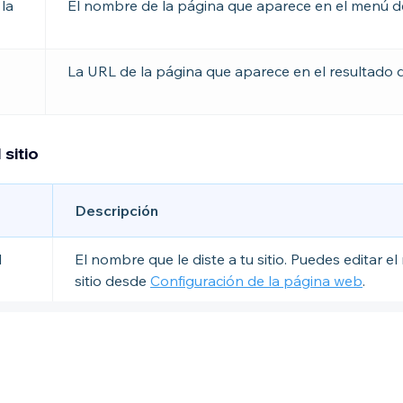
la
El nombre de la página que aparece en el menú de 
La URL de la página que aparece en el resultado
 sitio
Descripción
l
El nombre que le diste a tu sitio. Puedes editar e
sitio desde
Configuración de la página web
.
eral
La imagen que se comparte en las redes sociales,
Facebook y Twitter. Puedes configurar la imagen e
desde
Configuración de la página web
.