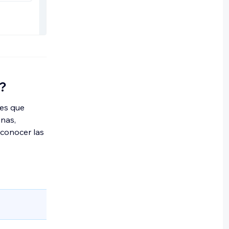
O?
les que
inas,
 conocer las