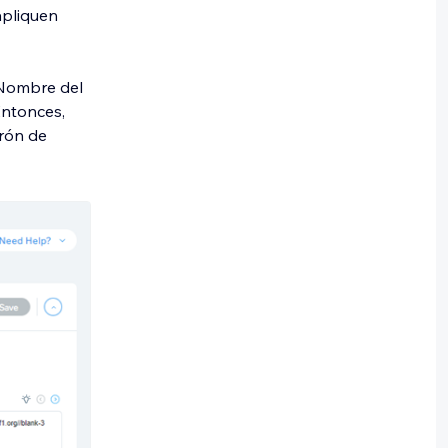
apliquen
'Nombre del
Entonces,
trón de