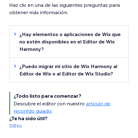
Haz clic en una de las siguientes preguntas para
obtener más información.
¿Hay elementos o aplicaciones de Wix que
no estén disponibles en el Editor de Wix
Harmony?
La mayoría de las apps están disponibles en
Wix Harmony. Puedes encontrar las apps
¿Puedo migrar mi sitio de Wix Harmony al
disponibles en el App Market dentro del
Editor de Wix o al Editor de Wix Studio?
Editor de Wix Harmony y en el panel de
Una vez que hayas creado un sitio con el
control, como lo haces actualmente.
Editor de Wix Harmony, no es posible
¿Todo listo para comenzar?
transferir el sitio ni al Editor de Wix ni al
Sin embargo, hay varios elementos, efectos
Editor de Wix Studio.
Descubre el editor con nuestro
artículo de
y aplicaciones de Wix en los que estamos
Si deseas usar uno de estos editores, debes
recorrido guiado
.
trabajando para incorporar a Wix Harmony:
crear un nuevo sitio en la plataforma
¿Te ha sido útil?
correspondiente:
Sí
|
No
Apps de Wix:
Obtén más información sobre cómo crear