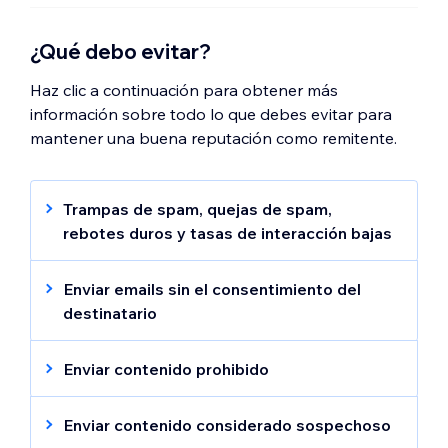
¿Qué debo evitar?
Haz clic a continuación para obtener más
información sobre todo lo que debes evitar para
mantener una buena reputación como remitente.
Trampas de spam, quejas de spam,
rebotes duros y tasas de interacción bajas
Trampas de spam:
estas son direcciones
de email ficticias o direcciones que ya no
Enviar emails sin el consentimiento del
están en uso. Las trampas de spam
destinatario
ayudan a los ISP y a las organizaciones
Puedes enviar emails a las personas de tu
antispam a identificar las campañas de
lista de destinatarios que te hayan dado
Enviar contenido prohibido
email marketing que no siguen las normas
permiso por escrito. Para mantener altas las
Ten en cuenta que es ilegal enviar, ofrecer o
de distribución de emails. Más
tasas de entrega de emails, envía emails
vender ciertos tipos de contenido. Podemos
Enviar contenido considerado sospechoso
información
sobre las trampas de spam
.
solo a las personas con las que has estado
bloquear la distribución de tu email si incluye