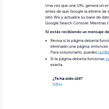
Una vez que una URL genera un er
antes de que Google la elimine de s
sitio Wix y actualice su base de da
Google Search Console. Mientras ta
Si estás recibiendo un mensaje de
Revisa si la página debería func
eliminado una página, entonces l
Para solucionarlo, puedes
confi
Si la página debería funcionar,
c
exacta.
¿Te ha sido útil?
Sí
|
No