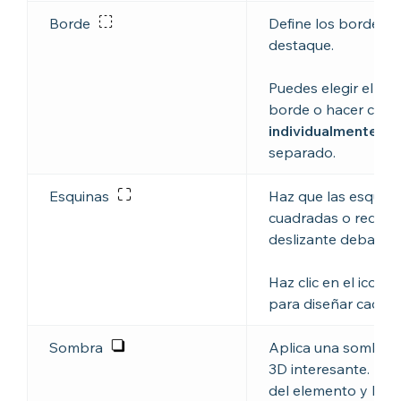
Borde
Define los bordes d
destaque.
Puedes elegir el colo
borde o hacer clic e
individualmente
p
separado.
Esquinas
Haz que las esquin
cuadradas o redond
deslizante debajo 
Haz clic en el icono
para diseñar cada 
Sombra
Aplica una sombra p
3D interesante. Pu
del elemento y hac