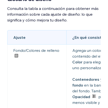
Consulta la tabla a continuación para obtener más
información sobre cada ajuste de diseño: lo que
significa y cómo mejora tu diseño.
Ajuste
¿En qué consiste?
Fondo/Colores de relleno
Agrega un color de
contenido del elemen
Color
para elegir un
uno personalizado.
Contenedores y se
fondo
en la barra d
del fondo. También 
Opacidad
para 
menos visible y aplic