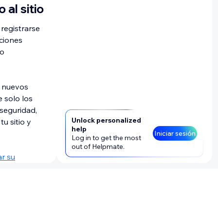
al sitio
 registrarse
cciones
lo
s nuevos
e solo los
seguridad,
Unlock personalized
u sitio y
help
Iniciar sesión
Log in to get the most
out of Helpmate.
ar su
no admite la
ión, pero
de la
do de la
miembro tiene