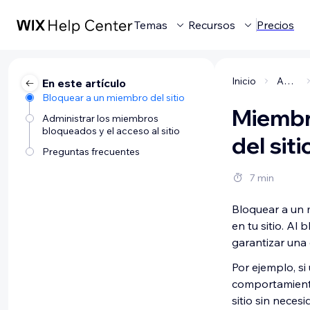
Temas
Recursos
Precios
Inicio
Administrar tu negocio
En este artículo
Bloquear a un miembro del sitio
Miembro
Administrar los miembros
bloqueados y el acceso al sitio
del siti
Preguntas frecuentes
7 min
Bloquear a un 
en tu sitio. A
garantizar una
Por ejemplo, s
comportamiento
sitio sin neces