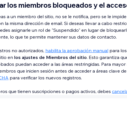
ar los miembros bloqueados y el acceso 
 a un miembro del sitio, no se le notifica, pero se le impide
la misma dirección de email. Si deseas llevar a cabo restri
edes asignarle un rol de "Suspendido" en lugar de bloquear
e, lo que te permite mantener sus datos de contacto.
istros no autorizados,
habilita la aprobación manual
para lo
itio en
los ajustes de Miembros del sitio
. Esto garantiza qu
ados puedan acceder a las áreas restringidas. Para mayor 
miembros que inicien sesión antes de acceder a áreas clave de t
CHA
para verificar los nuevos registros.
ros que tienen suscripciones o pagos activos, debes
cancel
es de poder eliminarlos o bloquearlos. En la actualidad, Wix 
tomática de miembros después de que se cancela su suscripc
rlos manualmente. Puedes administrar las suscripciones des
ciones en el panel de control. Asegúrate de verificar el esta
tes de intentar eliminar al miembro. Del mismo modo, si un 