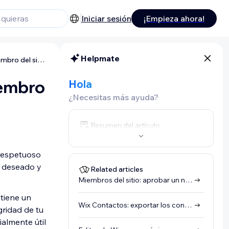
Iniciar sesión
¡Empieza ahora!
Helpmate
Miembros del sitio: bloquear a un miembro del sitio
iembro
Hola
¿Necesitas más ayuda?
Resumen del artículo
 respetuoso
o deseado y
Related articles
Miembros del sitio: aprobar un nuevo miembro
tiene un
Wix Contactos: exportar los contactos
gridad de tu
ialmente útil