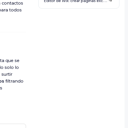
Editor de Wix: crear páginas exclusivas para miembros
os contactos
 para todos
ta que se
o solo lo
surtir
os
filtrando
as