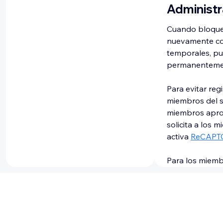
Administr
Cuando bloqueas
nuevamente con 
temporales, pu
permanentement
Para evitar reg
miembros del s
miembros aprob
solicita a los 
activa
ReCAPT
Para los miemb
suscripción
ant
eliminación au
puedes elimina
pestaña Suscrip
suscripción an