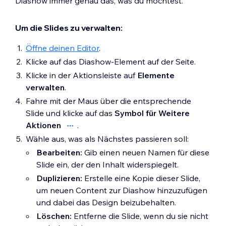
Diashow immer genau das, was du möchtest.
Klicke auf
Symbol anpassen
in der
sollen:
Anfang
,
Zentrum
oder
Aktionsleiste.
Ende
.
Um die Slides zu verwalten:
Klicke auf
Animiert
.
Getrennt:
Zeige deine Buttons
Klicke auf
Animiertes Symbol erstellen
.
Öffne deinen Editor
.
getrennt an.
Klicke auf das
Symbol für Hinzufügen
Klicke auf das Diashow-Element auf der Seite.
Position der Slide-Indikatoren:
unter
Start-Symbol
.
Wähle, wo deine Indikatoren
Klicke in der Aktionsleiste auf
Elemente
Scrolle durch die verfügbaren Optionen
angezeigt werden sollen:
verwalten
.
oder filtere nach:
Horizontale Diashow-
Fahre mit der Maus über die entsprechende
Typ:
Wähle eine einfache Vektorgrafik-
Ausrichtung:
Zeige die
Slide und klicke auf das
Symbol für Weitere
Shape oder ein App-Symbol.
Indikatoren
Oben
oder
Unten
Aktionen
.
Kategorie:
Wähle eine Kategorie für
an.
Wähle aus, was als Nächstes passieren soll:
jeden Symboltyp, wie zum Beispiel
Vertikale Diashow-
Bearbeiten:
Gib einen neuen Namen für diese
Aktionen, Schieberegler oder Social-
Ausrichtung:
Zeige die
Slide ein, der den Inhalt widerspiegelt.
Media-App-Symbole.
Indikatoren am
Anfang
oder
Duplizieren:
Erstelle eine Kopie dieser Slide,
Ausrichtung:
Filtere die Optionen nach
Ende
an.
um neuen Content zur Diashow hinzuzufügen
horizontalen oder vertikalen
Position der Navigationsbuttons:
und dabei das Design beizubehalten.
Symbolen.
Wähle, wo deine Buttons positioniert
Löschen:
Entferne die Slide, wenn du sie nicht
Wähle ein Design, das dir gefällt, und
werden sollen:
Oben, Zentrum
oder