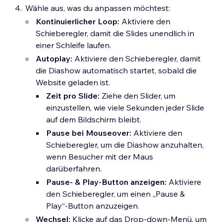
Wähle aus, was du anpassen möchtest:
separat zu gestalten.
Kontinuierlicher Loop:
Aktiviere den
Schatten
:
Wende Innen- und
Schieberegler, damit die Slides unendlich in
Außenschatten an, um dem Element
einer Schleife laufen.
einen interessanten 3D-Effekt zu
Autoplay
:
Aktiviere den Schieberegler, damit
verleihen, und lege Position, Unschärfe,
die Diashow automatisch startet, sobald die
Farbe und mehr fest.
Website geladen ist.
Abstand
:
Verschaffe deinem Content
Zeit pro Slide:
Ziehe den Slider, um
mehr Platz, indem du einen
einzustellen, wie viele Sekunden jeder Slide
Innenabstand um das Element (oder
auf dem Bildschirm bleibt.
den ausgewählten Bereich) hinzufügst.
Pause bei Mouseover:
Aktiviere den
Layout
:
Passe die Positionen deiner
Schieberegler, um die Diashow anzuhalten,
Navigationsbuttons und Slide-
wenn Besucher mit der Maus
Indikatoren an, ändere die Website-
darüberfahren.
Ausrichtung von Teilen der Diashow
und mehr.
Erfahre hier mehr über das
Pause- & Play-Button anzeigen:
Aktiviere
Anpassen der Navigation deiner
den Schieberegler, um einen „Pause &
Diashow
.
Play“-Button anzuzeigen.
Wechsel:
Klicke auf das Drop-down-Menü, um