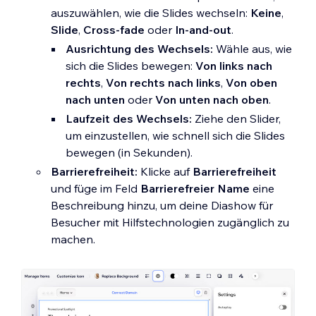
auszuwählen, wie die Slides wechseln:
Keine
,
Hinweis:
Die verfügbaren Design-Optionen
Slide
,
Cross-fade
oder
In-and-out
.
variieren je nachdem, welchen Teil der
Ausrichtung des Wechsels:
Wähle aus, wie
Diashow du gerade gestaltest.
sich die Slides bewegen:
Von links nach
rechts
,
Von rechts nach links
,
Von oben
nach unten
oder
Von unten nach oben
.
Laufzeit des Wechsels:
Ziehe den Slider,
um einzustellen, wie schnell sich die Slides
bewegen (in Sekunden).
Barrierefreiheit:
Klicke auf
Barrierefreiheit
und füge im Feld
Barrierefreier Name
eine
Beschreibung hinzu, um deine Diashow für
Besucher mit Hilfstechnologien zugänglich zu
machen.