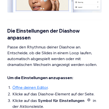
Gestalte
den Teil der Diashow mithilfe der
verfügbaren Optionen.
Füllen
:
Ändere die Farbe deines
Elements, indem du eine deiner
Die Einstellungen der Diashow
Markenfarben oder eine individuelle
Farbe wählst.
anpassen
Ränder
:
Definiere die Ränder deines
Passe den Rhythmus deiner Diashow an.
Elements, damit es hervorsticht, indem
Entscheide, ob die Slides in einem Loop laufen,
du eine Farbe, Breite und einen Stil
automatisch abgespielt werden oder mit
wählst. Klicke auf das Symbol für
dramatischen Wechseln angezeigt werden sollen.
Einzelne Ränder bearbeiten
, um
jede Seite des Rands separat zu
Um die Einstellungen anzupassen:
gestalten.
Ecken
:
Mache die Ecken deines
Öffne deinen Editor
.
Elements eckiger oder runder, indem
Klicke auf das Diashow-Element auf der Seite.
du den Regler unter „Radius“ ziehst.
Klicke auf das
Symbol für Einstellungen
in
Klicke auf das Symbol für
Einzelne
der Aktionsleiste.
Ecken bearbeiten
, um jede Ecke