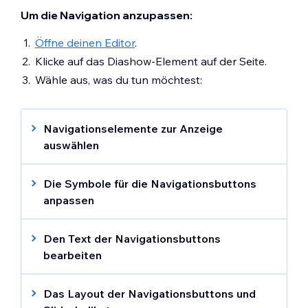
Um die Navigation anzupassen:
Öffne deinen Editor
.
Klicke auf das Diashow-Element auf der Seite.
Wähle aus, was du tun möchtest:
Navigationselemente zur Anzeige
auswählen
Klicke auf das Symbol für
Die Symbole für die Navigationsbuttons
Anzeigeelemente
in der Aktionsleiste.
anpassen
Aktiviere das Kontrollkästchen neben
Du kannst einen Navigations-Button mit
dem, was du anzeigen möchtest:
einem statischen oder animierten Symbol
Den Text der Navigationsbuttons
Slide-Indikatoren:
Ermögliche
anzeigen. Animierte Symbole erwecken
bearbeiten
Besuchern, ihre Position in deiner Reihe
deine Buttons zum Leben, indem sie
Personalisiere den Text, den du auf den
von Slides zu sehen.
Bewegung und Stil hinzufügen. Lege deine
Navigationsbuttons deiner Diashow
Das Layout der Navigationsbuttons und
Navigationsbuttons:
Zeige
eigenen Start- und End-Symbole fest, passe
anzeigst (z. B. „Zurück“, „Weiter“).