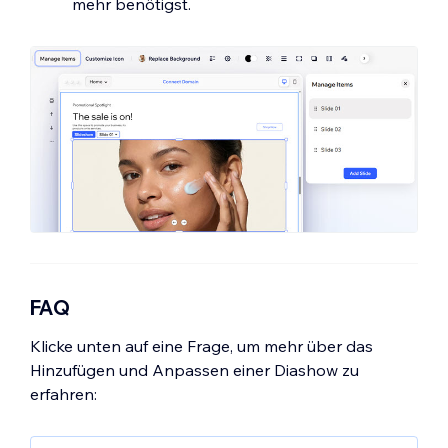
mehr benötigst.
klicke auf
Update
.
Unten.
Klicke auf das
Symbol für Hinzufügen
unter
End-Symbol
.
Wähle ein Design, das dir gefällt, und
klicke auf
Update
.
Klicke auf
Zurück
.
Ziehe den
Laufzeit
-Slider, um
anzupassen, wie lange die Animation
abgespielt wird.
FAQ
Klicke unten auf eine Frage, um mehr über das
Hinzufügen und Anpassen einer Diashow zu
erfahren: