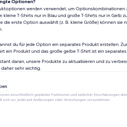
ingte Optionen?
uktoptionen werden verwendet, um Optionskombinationen z
 kleine T-Shirts nur in Blau und große T-Shirts nur in Gelb z
 die erste Option auswählt (z. B. kleine Größe) können sie n
.
annst du für jede Option ein separates Produkt erstellen. Zum
irt ein Produkt und das große gelbe T-Shirt ist ein separates
stant daran, unsere Produkte zu aktualisieren und zu verbes
 daher sehr wichtig.
ben
tionen einschließlich geplanter Funktionen und zeitlicher Einschätzungen die
ält sich vor, jederzeit Änderungen oder Streichungen vorzunehmen.