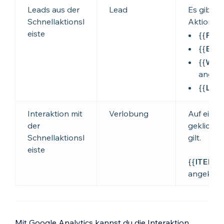
Leads aus der
Lead
Es gibt m
Schnellaktionsl
Aktionen:
eiste
{{
Pho
{{
Emai
{{
Wha
angekl
{{
LIN
Interaktion mit
Verlobung
Auf eine
der
geklickt, 
Schnellaktionsl
gilt.
eiste
{{
ITEM_
angeklic
Mit Google Analytics kannst du die Interaktion