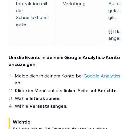
Interaktion mit
Verlobung
Auf eine
der
geklickt, 
Schnellaktionsl
gilt.
eiste
{{
ITEM_
angeklic
Um die Events in deinem Google Analytics-Konto
anzuzeigen:
Melde dich in deinem Konto bei
Google Analytics
an.
Klicke im Menü auf der linken Seite auf
Berichte
.
Wähle
Interaktionen
.
Wähle
Veranstaltungen
.
Wichtig: