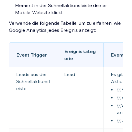
Element in der Schnellaktionsleiste deiner
Mobile-Website klickt.
Verwende die folgende Tabelle, um zu erfahren, wie
Google Analytics jedes Ereignis anzeigt:
Ereigniskateg
Event Trigger
Event-Ak
orie
Leads aus der
Lead
Es gibt m
Schnellaktionsl
Aktionen:
eiste
{{
Pho
{{
Emai
{{
Wha
angekl
{{
LIN